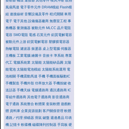
變壓器
機殼
連接器
其他零件
模具沖壓
散熱
風扇馬達
電子零件元件
DRAM模組
Flash模
組
連接線材
音響設備及零件
程式開關
車用
電子
電子其他
設備儀器廠商
無塵室工程
事
務機器
量測儀器
被動元件
MLCC
晶片電阻
電容
SMD電阻
電感
石英元件
鋁質電解電容
被動元件上游
鉭質電解電容
塑膠膜電容器
熱敏電阻
濾波器
振盪器
桌上型電腦
伺服器
主機板
工業電腦
繪圖卡
音效卡
準系統
專業
代工
電腦系統業
太陽能
太陽能矽晶圓
太陽
能電池
太陽能電池模組
太陽能系統運用
電
池相關
手機震動馬達
手機
手機面板驅動IC
手機製造
手機外殼
功率放大器
手機按鍵
收
送話器
手機天線
電腦通路商
通訊通路商
IC
零組件通路商
其他電子通路商
影音通路商
電子通路
系統整合
軟體業
套裝軟體
遊戲軟
體
資料庫
企業資源規劃
客戶關係管理
軟體
通路／代理
掃瞄器
滑鼠
鍵盤
週邊產品
印表
機
記憶卡
軟碟機
磁碟陣列控制器
手寫板
硬