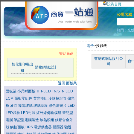
設為首頁
公司名稱
熱門：
光
電子
>投影機
贊助廠商
響應式網站設計公
台
司
彰化影印機出
購物網站設計
租
返回 面板業
面板業
小尺吋面板
TFT-LCD
TN/STN LCD
LCM
面板零組件
背光模組
冷陰極燈管
偏光
板
液晶
導電玻璃
玻璃基板
彩色濾光片
LED
LED晶粒
LED封裝
紅外線傳輸模組
筆記型
電腦
筆記型電腦製造
散熱模組
鎂鋁合金外
殼
觸控面板
UPS
電源供應器
變壓器
馳返