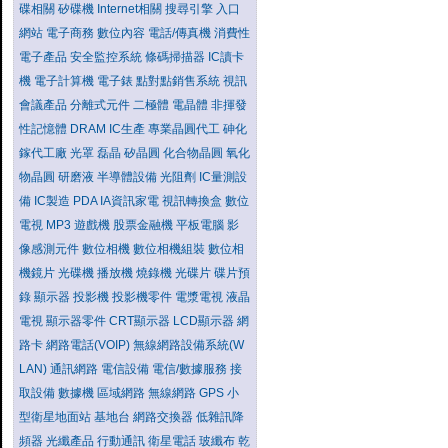
碟相關
矽碟機
Internet相關
搜尋引擎
入口
網站
電子商務
數位內容
電話/傳真機
消費性
電子產品
安全監控系統
條碼掃描器
IC讀卡
機
電子計算機
電子錶
點對點銷售系統
視訊
會議產品
分離式元件
二極體
電晶體
非揮發
性記憶體
DRAM
IC生產
專業晶圓代工
砷化
鎵代工廠
光罩
磊晶
矽晶圓
化合物晶圓
氧化
物晶圓
研磨液
半導體設備
光阻劑
IC量測設
備
IC製造
PDA
IA資訊家電
視訊轉換盒
數位
電視
MP3
遊戲機
股票金融機
平板電腦
影
像感測元件
數位相機
數位相機組裝
數位相
機鏡片
光碟機
播放機
燒錄機
光碟片
碟片預
錄
顯示器
投影機
投影機零件
電漿電視
液晶
電視
顯示器零件
CRT顯示器
LCD顯示器
網
路卡
網路電話(VOIP)
無線網路設備系統(W
LAN)
通訊網路
電信設備
電信/數據服務
接
取設備
數據機
區域網路
無線網路
GPS
小
型衛星地面站
基地台
網路交換器
低雜訊降
頻器
光纖產品
行動通訊
衛星電話
玻纖布
乾