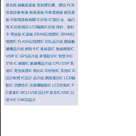
膜光阻
鐵氟龍基板
雷射鑽孔機、鑽頭
PCB
其他設備
軟板
軟板基板
印刷電路板
銅箔基
板
印刷電路板相關
IC封裝
IC測試
金、錫凸
塊
IC封裝測試
LCD驅動IC封裝
探針、探針
卡
導線架
IC基板
DRAM記憶體IC
SRAM記
憶體IC
FLASH記憶體IC
DSL晶片組
纜線數
據機晶片組
網路卡IC
集線器IC
無線網路IC
VOIP IC
GPS晶片組
來電顯示IC
智慧卡IC
STB IC
繪圖IC
數據機晶片組
CPU
DSP
馬
達IC
電池保護IC
類比IC
IO控制IC
其他IC
IC
設計軟體
IC設計
晶片組
網路通訊IC
LCD驅
動IC
消費性IC
光碟機驅動IC
LCD控制IC
P
C週邊IC
MCU
USB
設計IP
影音IC
ASIC
記
憶卡IC
CMOS晶片