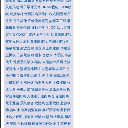
變壓器
機殼
連接器
其他零件
模具沖壓
散熱
風扇馬達
電子零件元件
DRAM模組
Flash模
組
連接線材
音響設備及零件
程式開關
車用
電子
電子其他
設備儀器廠商
無塵室工程
事
務機器
量測儀器
被動元件
MLCC
晶片電阻
電容
SMD電阻
電感
石英元件
鋁質電解電容
被動元件上游
鉭質電解電容
塑膠膜電容器
熱敏電阻
濾波器
振盪器
桌上型電腦
伺服器
主機板
工業電腦
繪圖卡
音效卡
準系統
專業
代工
電腦系統業
太陽能
太陽能矽晶圓
太陽
能電池
太陽能電池模組
太陽能系統運用
電
池相關
手機震動馬達
手機
手機面板驅動IC
手機製造
手機外殼
功率放大器
手機按鍵
收
送話器
手機天線
電腦通路商
通訊通路商
IC
零組件通路商
其他電子通路商
影音通路商
電子通路
系統整合
軟體業
套裝軟體
遊戲軟
體
資料庫
企業資源規劃
客戶關係管理
軟體
通路／代理
掃瞄器
滑鼠
鍵盤
週邊產品
印表
機
記憶卡
軟碟機
磁碟陣列控制器
手寫板
硬