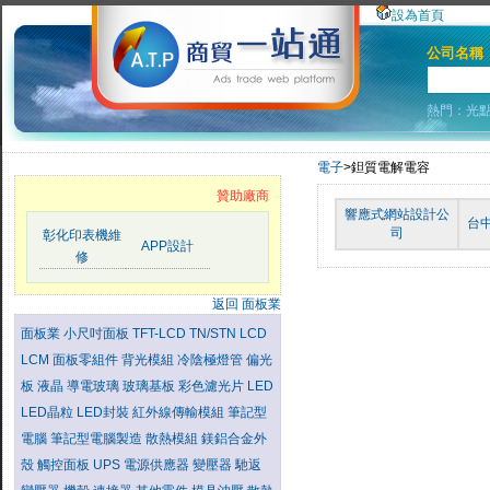
設為首頁
公司名稱
熱門：
光
電子
>鉭質電解電容
贊助廠商
響應式網站設計公
台
司
彰化印表機維
APP設計
修
返回 面板業
面板業
小尺吋面板
TFT-LCD
TN/STN LCD
LCM
面板零組件
背光模組
冷陰極燈管
偏光
板
液晶
導電玻璃
玻璃基板
彩色濾光片
LED
LED晶粒
LED封裝
紅外線傳輸模組
筆記型
電腦
筆記型電腦製造
散熱模組
鎂鋁合金外
殼
觸控面板
UPS
電源供應器
變壓器
馳返