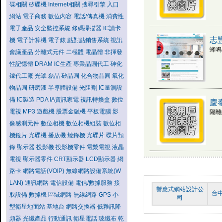
碟相關
矽碟機
Internet相關
搜尋引擎
入口
網站
電子商務
數位內容
電話/傳真機
消費性
電子產品
安全監控系統
條碼掃描器
IC讀卡
志
機
電子計算機
電子錶
點對點銷售系統
視訊
蜂鳴
會議產品
分離式元件
二極體
電晶體
非揮發
性記憶體
DRAM
IC生產
專業晶圓代工
砷化
鎵代工廠
光罩
磊晶
矽晶圓
化合物晶圓
氧化
物晶圓
研磨液
半導體設備
光阻劑
IC量測設
備
IC製造
PDA
IA資訊家電
視訊轉換盒
數位
慶
電視
MP3
遊戲機
股票金融機
平板電腦
影
隔離
像感測元件
數位相機
數位相機組裝
數位相
機鏡片
光碟機
播放機
燒錄機
光碟片
碟片預
錄
顯示器
投影機
投影機零件
電漿電視
液晶
電視
顯示器零件
CRT顯示器
LCD顯示器
網
路卡
網路電話(VOIP)
無線網路設備系統(W
LAN)
通訊網路
電信設備
電信/數據服務
接
響應式網站設計公
台
取設備
數據機
區域網路
無線網路
GPS
小
司
型衛星地面站
基地台
網路交換器
低雜訊降
頻器
光纖產品
行動通訊
衛星電話
玻纖布
乾