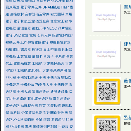
變壓器
機殼
連接器
其他零件
模具沖壓
散熱
百
風扇馬達
電子零件元件
DRAM模組
Flash模
汽車
組
連接線材
音響設備及零件
程式開關
車用
電子
電子其他
設備儀器廠商
無塵室工程
事
務機器
量測儀器
被動元件
MLCC
晶片電阻
電容
SMD電阻
電感
石英元件
鋁質電解電容
被動元件上游
鉭質電解電容
塑膠膜電容器
建
熱敏電阻
濾波器
振盪器
桌上型電腦
伺服器
汽車
主機板
工業電腦
繪圖卡
音效卡
準系統
專業
代工
電腦系統業
太陽能
太陽能矽晶圓
太陽
能電池
太陽能電池模組
太陽能系統運用
電
池相關
手機震動馬達
手機
手機面板驅動IC
藝
手機製造
手機外殼
功率放大器
手機按鍵
收
電子
送話器
手機天線
電腦通路商
通訊通路商
IC
零組件通路商
其他電子通路商
影音通路商
電子通路
系統整合
軟體業
套裝軟體
遊戲軟
體
資料庫
企業資源規劃
客戶關係管理
軟體
邑
通路／代理
掃瞄器
滑鼠
鍵盤
週邊產品
印表
揚聲
機
記憶卡
軟碟機
磁碟陣列控制器
手寫板
硬