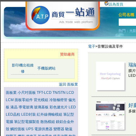
設為首頁
公司名稱
熱門：
光
電子
>音響設備及零件
贊助廠商
瑞
影印機出租維
手機版網站
膜片
修
LED
返回 面板業
面板業
小尺吋面板
TFT-LCD
TN/STN LCD
LCM
面板零組件
背光模組
冷陰極燈管
偏光
好
板
液晶
導電玻璃
玻璃基板
彩色濾光片
LED
多媒
LED晶粒
LED封裝
紅外線傳輸模組
筆記型
電腦
筆記型電腦製造
散熱模組
鎂鋁合金外
殼
觸控面板
UPS
電源供應器
變壓器
馳返