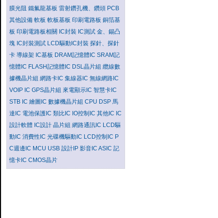
膜光阻
鐵氟龍基板
雷射鑽孔機、鑽頭
PCB
其他設備
軟板
軟板基板
印刷電路板
銅箔基
板
印刷電路板相關
IC封裝
IC測試
金、錫凸
塊
IC封裝測試
LCD驅動IC封裝
探針、探針
卡
導線架
IC基板
DRAM記憶體IC
SRAM記
憶體IC
FLASH記憶體IC
DSL晶片組
纜線數
據機晶片組
網路卡IC
集線器IC
無線網路IC
VOIP IC
GPS晶片組
來電顯示IC
智慧卡IC
STB IC
繪圖IC
數據機晶片組
CPU
DSP
馬
達IC
電池保護IC
類比IC
IO控制IC
其他IC
IC
設計軟體
IC設計
晶片組
網路通訊IC
LCD驅
動IC
消費性IC
光碟機驅動IC
LCD控制IC
P
C週邊IC
MCU
USB
設計IP
影音IC
ASIC
記
憶卡IC
CMOS晶片