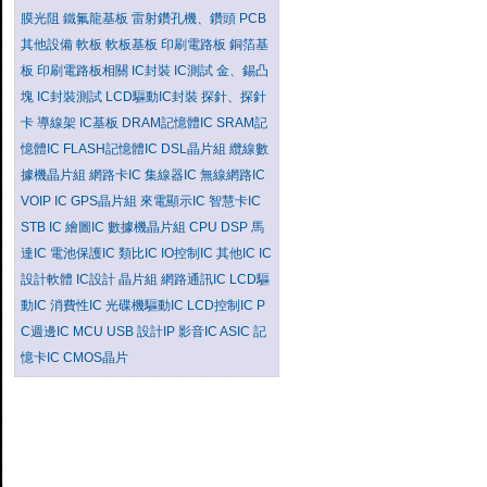
膜光阻
鐵氟龍基板
雷射鑽孔機、鑽頭
PCB
其他設備
軟板
軟板基板
印刷電路板
銅箔基
板
印刷電路板相關
IC封裝
IC測試
金、錫凸
塊
IC封裝測試
LCD驅動IC封裝
探針、探針
卡
導線架
IC基板
DRAM記憶體IC
SRAM記
憶體IC
FLASH記憶體IC
DSL晶片組
纜線數
據機晶片組
網路卡IC
集線器IC
無線網路IC
VOIP IC
GPS晶片組
來電顯示IC
智慧卡IC
STB IC
繪圖IC
數據機晶片組
CPU
DSP
馬
達IC
電池保護IC
類比IC
IO控制IC
其他IC
IC
設計軟體
IC設計
晶片組
網路通訊IC
LCD驅
動IC
消費性IC
光碟機驅動IC
LCD控制IC
P
C週邊IC
MCU
USB
設計IP
影音IC
ASIC
記
憶卡IC
CMOS晶片