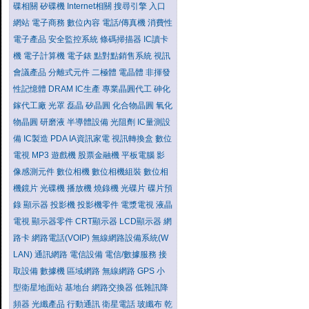
碟相關
矽碟機
Internet相關
搜尋引擎
入口
網站
電子商務
數位內容
電話/傳真機
消費性
電子產品
安全監控系統
條碼掃描器
IC讀卡
機
電子計算機
電子錶
點對點銷售系統
視訊
會議產品
分離式元件
二極體
電晶體
非揮發
性記憶體
DRAM
IC生產
專業晶圓代工
砷化
鎵代工廠
光罩
磊晶
矽晶圓
化合物晶圓
氧化
物晶圓
研磨液
半導體設備
光阻劑
IC量測設
備
IC製造
PDA
IA資訊家電
視訊轉換盒
數位
電視
MP3
遊戲機
股票金融機
平板電腦
影
像感測元件
數位相機
數位相機組裝
數位相
機鏡片
光碟機
播放機
燒錄機
光碟片
碟片預
錄
顯示器
投影機
投影機零件
電漿電視
液晶
電視
顯示器零件
CRT顯示器
LCD顯示器
網
路卡
網路電話(VOIP)
無線網路設備系統(W
LAN)
通訊網路
電信設備
電信/數據服務
接
取設備
數據機
區域網路
無線網路
GPS
小
型衛星地面站
基地台
網路交換器
低雜訊降
頻器
光纖產品
行動通訊
衛星電話
玻纖布
乾