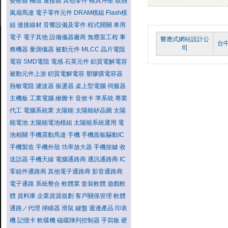
變壓器
機殼
連接器
其他零件
模具沖壓
散熱
風扇馬達
電子零件元件
DRAM模組
Flash模
組
連接線材
音響設備及零件
程式開關
車用
電子
電子其他
設備儀器廠商
無塵室工程
事
響應式網站設計公
台
司
務機器
量測儀器
被動元件
MLCC
晶片電阻
電容
SMD電阻
電感
石英元件
鋁質電解電容
被動元件上游
鉭質電解電容
塑膠膜電容器
熱敏電阻
濾波器
振盪器
桌上型電腦
伺服器
主機板
工業電腦
繪圖卡
音效卡
準系統
專業
代工
電腦系統業
太陽能
太陽能矽晶圓
太陽
能電池
太陽能電池模組
太陽能系統運用
電
池相關
手機震動馬達
手機
手機面板驅動IC
手機製造
手機外殼
功率放大器
手機按鍵
收
送話器
手機天線
電腦通路商
通訊通路商
IC
零組件通路商
其他電子通路商
影音通路商
電子通路
系統整合
軟體業
套裝軟體
遊戲軟
體
資料庫
企業資源規劃
客戶關係管理
軟體
通路／代理
掃瞄器
滑鼠
鍵盤
週邊產品
印表
機
記憶卡
軟碟機
磁碟陣列控制器
手寫板
硬