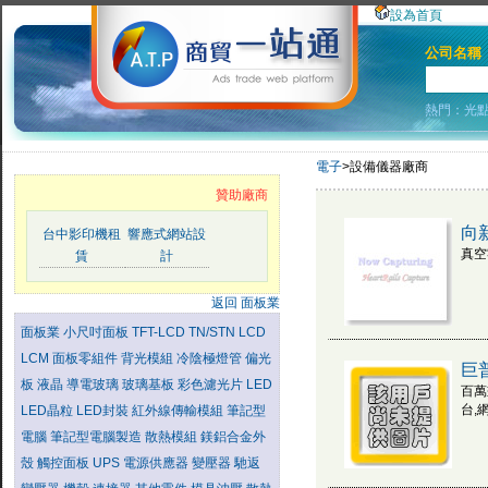
設為首頁
公司名稱
熱門：
光
電子
>設備儀器廠商
贊助廠商
向
台中影印機租
響應式網站設
真空
賃
計
返回 面板業
面板業
小尺吋面板
TFT-LCD
TN/STN LCD
LCM
面板零組件
背光模組
冷陰極燈管
偏光
巨
板
液晶
導電玻璃
玻璃基板
彩色濾光片
LED
百萬
台,
LED晶粒
LED封裝
紅外線傳輸模組
筆記型
電腦
筆記型電腦製造
散熱模組
鎂鋁合金外
殼
觸控面板
UPS
電源供應器
變壓器
馳返