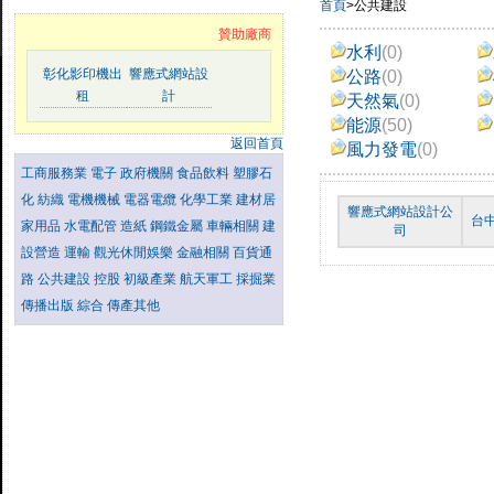
首頁
>公共建設
贊助廠商
水利
(0)
彰化影印機出
響應式網站設
公路
(0)
租
計
天然氣
(0)
能源
(50)
返回首頁
風力發電
(0)
工商服務業
電子
政府機關
食品飲料
塑膠石
化
紡織
電機機械
電器電纜
化學工業
建材居
響應式網站設計公
台
家用品
水電配管
造紙
鋼鐵金屬
車輛相關
建
司
設營造
運輸
觀光休閒娛樂
金融相關
百貨通
路
公共建設
控股
初級產業
航天軍工
採掘業
傳播出版
綜合
傳產其他