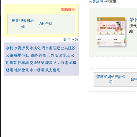
公共建設
>停車場
贊助廠商
濟
彰化印表機維
APP設計
濟代
修
線：0
返回 水利
水利
水資源
海水淡化
污水處理廠
公共建設
公路
機場
港口
鐵路
路橋
天然氣
駕訓班
公
用事業
停車場
交通號誌
能源
火力發電
燃機
發電
地熱發電
水力發電
風力發電
響應式網站設計公
台
司