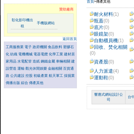
首頁
>傳產其他
贊助廠商
耐火材料
(1)
彰化影印機出
瓶蓋
(0)
手機版網站
租
底片
(0)
眼鏡架
(0)
返回首頁
自動櫃員機
(1)
回收、焚化相關
工商服務業
電子
政府機關
食品飲料
塑膠石
(0)
化
紡織
電機機械
電器電纜
化學工業
建材居
家用品
水電配管
造紙
鋼鐵金屬
車輛相關
建
資產股
(0)
設營造
運輸
觀光休閒娛樂
金融相關
百貨通
人力派遣
(4)
路
公共建設
控股
初級產業
航天軍工
採掘業
運動鞋
(0)
傳播出版
綜合
傳產其他
響應式網站設計公
台
司