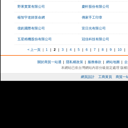
野果實業有限公司
慶軒股份有限公司
楊智宇老師算命網
傳家手工印章
億釩國際有限公司
宣日光有限公司
五星精機股份有限公司
冠佳科技有限公司
< 上一頁
｜
1
|
2
|
3
|
4
|
5
|
6
|
7
|
8
|
9
|
10
|
關於商貿一站通
|
隱私權政策
|
服務條款
|
網站地圖
|
企
本網站已依台灣網站內容分級規定處理 版權所有 
網頁設計
工商黃頁
商貿一