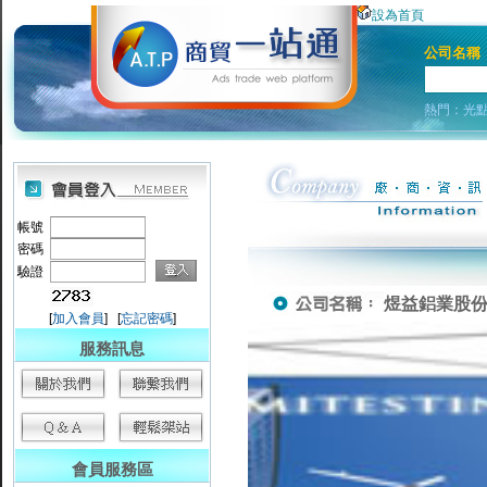
設為首頁
公司名稱
熱門：
光
帳號
密碼
驗證
煜益鋁業股份有限
[
加入會員
] [
忘記密碼
]
服務訊息
會員服務區