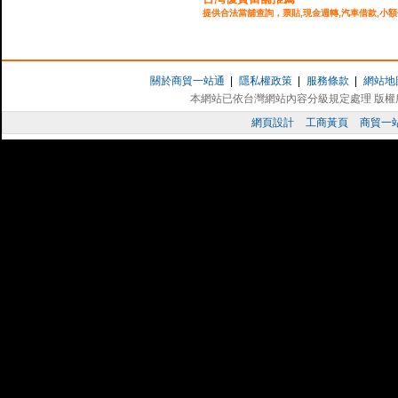
提供合法當舖查詢，票貼,現金週轉,汽車借款,小額
企業貸款,民間週轉,台北當舖,
台中當舖
,公司週轉
台灣多Ｅ網
工商黃頁廣告,網站登錄,網站廣告,歡迎工具機,
加
品機械,中小企業,公司行號免費登錄公司資訊,加強
關於商貿一站通
|
隱私權政策
|
服務條款
|
網站地
本網站已依台灣網站內容分級規定處理 版權所有 
WTTV 電視台
網頁設計
工商黃頁
商貿一
網路電視台,提供地方美食,親子旅遊,保健養生,
台灣店家聯盟網
結合台灣特色好店，集合力量全力協助店家做好網
好家庭毛巾
台灣毛巾
的專家,提供
特色造型毛巾
贈品,專業在地
巾OEM.
好站推薦：
婚友社
龍霆企業
新峰盈機械
保
正記當舖
台灣大陸工商黃頁