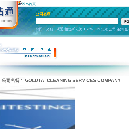
設為首頁
公司名稱
熱門：
光點
1
明通
柏拉斯
江海
1SBW-EIN
忠永
公司
鉅銅
金
GOLDTAI CLEANING SERVICES COMPANY