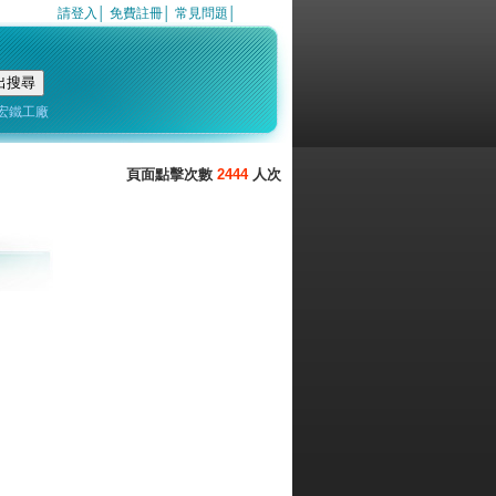
請登入
│
免費註冊
│
常見問題
│
宏鐵工廠
2444