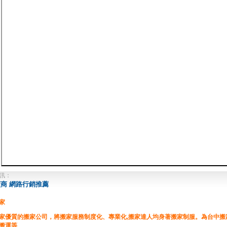
訊：
商 網路行銷推薦
家
家優質的搬家公司，將搬家服務制度化、專業化,搬家達人均身著搬家制服。為台中
搬運等