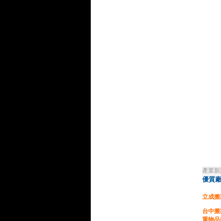
產業新
優質廠
立成搬
台中搬
重物品