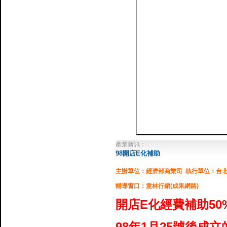
產業新訊：
98開店E化補助
主辦單位：經濟部商業司 執行單位：台
輔導窗口：意林行銷(成果網路)
開店E化經費補助50
98年1月25號後成