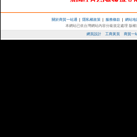
於( 1 ) 98年度新開店，並( 2 )聘
請。
關於商貿一站通
|
隱私權政策
|
服務條款
|
網站地
及導入總經費6萬元
本網站已依台灣網站內容分級規定處理 版權所有 
網頁設計
工商黃頁
商貿一
補助項目：資訊服務
導入訓練