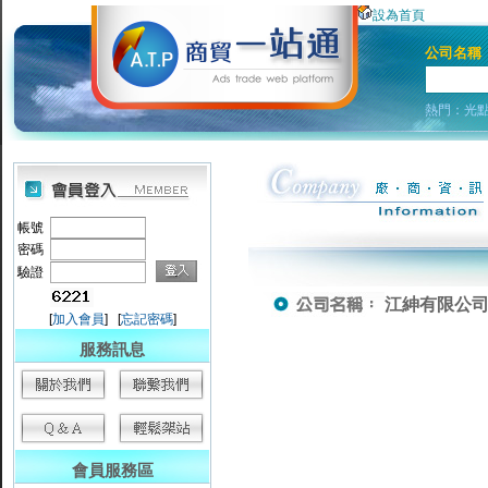
設為首頁
公司名稱
熱門：
光
帳號
密碼
驗證
江紳有限公司-lio 
[
加入會員
] [
忘記密碼
]
服務訊息
會員服務區