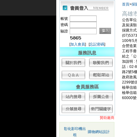
首頁
>
採
高雄
帳號
公告單位案
密碼
及裝潢類
採購方式 
驗證
(07)53
100年5月
[
加入會員
] [
忘記密碼
]
合營造業
工程手冊
服務訊息
給之「公
加說明 
話：02-
路2號5樓 
政府政風
2299號
會員服務區
檢舉信箱：
檢舉信箱
6000
贊助廠商
彰化影印機出
購物網站設計
租