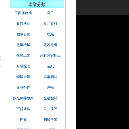
產業分類
工商服務業
電子
圖
政府機關
食品飲料
塑膠石化
紡織
電機機械
電器電纜
化學工業
建材居家用品
電
水電配管
造紙
市
鋼鐵金屬
車輛相關
建設營造
運輸
觀光休閒娛樂
金融相關
百貨通路
公共建設
控股
初級產業