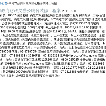
購公告
>高雄市政府財政局辦公廳舍裝修工程案
市政府財政局辦公廳舍裝修工程案
2011-05-05
號 : 10007 採購名稱 : 高雄市政府財政局辦公廳舍裝修工程案 採購類別 : 工程-住宅
 採購單位 : 高雄市政府財政局 機關地址 : 802高雄市苓雅區四維三路二號8樓 查看地
: 公開取得報價單或企畫書 連絡人 : 方紋芬 連絡人電話 : (07)3373087 傳真號碼 :
73320 本網站公告日期 : 100年5月3日 截止收件日期 : 100年5月9日 17:00 開標日期 :
10日 10:00 預算或預估採購金額 : 新台幣 919,661 元 E-MAIL : 未提供 廠商資格 : 綜
（附綜合營造業登記證、承攬工程手冊）、土木包工業（附土木包工業登記證、承攬
）、室內裝修業（附室內裝修業登記證）。前述登記證得提供向登記主管機關申請發
司登記證明文件」或「商業登記證明文件」或「登記或設立核准函」影本等資料。 附
: 受理廠商檢舉電話及信箱： 中央採購稽核小組： 地址：台北市信義區松仁路3號9樓 
87897548傳真：02-87897554 高雄市政府採購稽核小組： 地址：高雄市苓雅區四維3
電話：07-3368333＃3239傳真：07-3315313 電子郵件procure@kcg.gov.tw 高雄
處： 地址：高雄市苓雅區四維三路2號2樓 電話：0800-025025 檢舉信箱：高雄郵政
信箱 電子檢舉信箱：eth@kcg.gov.tw 高雄市政府財政局政風室： 電話：07-3314685
高雄市郵政1450號信箱 法務部調查局： 電話：02-29177777傳真：02-29188888
：新店郵政60000號信箱 高雄市調查處： 電話：07-2818888 檢舉信箱：高雄市郵政
0號信箱 本案附加說明及其他相關重要公告資訊 (無)