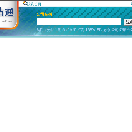
設為首頁
公司名稱
熱門：
光點
1
明通
柏拉斯
江海
1SBW-EIN
忠永
公司
鉅銅
金