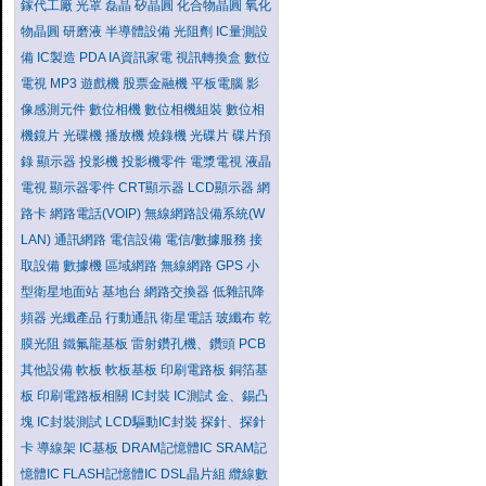
鎵代工廠
光罩
磊晶
矽晶圓
化合物晶圓
氧化
物晶圓
研磨液
半導體設備
光阻劑
IC量測設
備
IC製造
PDA
IA資訊家電
視訊轉換盒
數位
電視
MP3
遊戲機
股票金融機
平板電腦
影
像感測元件
數位相機
數位相機組裝
數位相
機鏡片
光碟機
播放機
燒錄機
光碟片
碟片預
錄
顯示器
投影機
投影機零件
電漿電視
液晶
電視
顯示器零件
CRT顯示器
LCD顯示器
網
路卡
網路電話(VOIP)
無線網路設備系統(W
LAN)
通訊網路
電信設備
電信/數據服務
接
取設備
數據機
區域網路
無線網路
GPS
小
型衛星地面站
基地台
網路交換器
低雜訊降
頻器
光纖產品
行動通訊
衛星電話
玻纖布
乾
膜光阻
鐵氟龍基板
雷射鑽孔機、鑽頭
PCB
其他設備
軟板
軟板基板
印刷電路板
銅箔基
板
印刷電路板相關
IC封裝
IC測試
金、錫凸
塊
IC封裝測試
LCD驅動IC封裝
探針、探針
卡
導線架
IC基板
DRAM記憶體IC
SRAM記
憶體IC
FLASH記憶體IC
DSL晶片組
纜線數