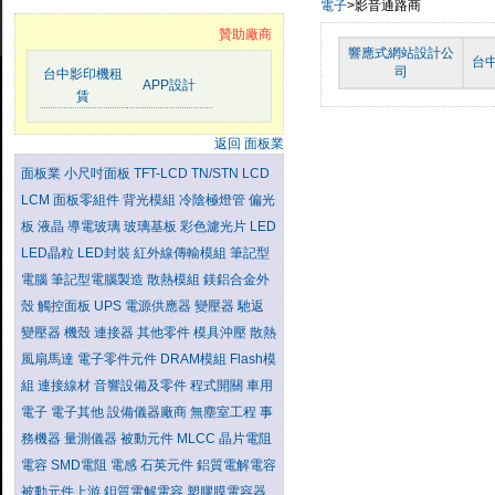
電子
>影音通路商
贊助廠商
響應式網站設計公
台
司
台中影印機租
APP設計
賃
返回 面板業
面板業
小尺吋面板
TFT-LCD
TN/STN LCD
LCM
面板零組件
背光模組
冷陰極燈管
偏光
板
液晶
導電玻璃
玻璃基板
彩色濾光片
LED
LED晶粒
LED封裝
紅外線傳輸模組
筆記型
電腦
筆記型電腦製造
散熱模組
鎂鋁合金外
殼
觸控面板
UPS
電源供應器
變壓器
馳返
變壓器
機殼
連接器
其他零件
模具沖壓
散熱
風扇馬達
電子零件元件
DRAM模組
Flash模
組
連接線材
音響設備及零件
程式開關
車用
電子
電子其他
設備儀器廠商
無塵室工程
事
務機器
量測儀器
被動元件
MLCC
晶片電阻
電容
SMD電阻
電感
石英元件
鋁質電解電容
被動元件上游
鉭質電解電容
塑膠膜電容器