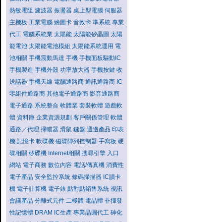
熱敏電阻
濾波器
振盪器
桌上型電腦
伺服器
主機板
工業電腦
繪圖卡
音效卡
準系統
專業
代工
電腦系統業
太陽能
太陽能矽晶圓
太陽
能電池
太陽能電池模組
太陽能系統運用
電
池相關
手機震動馬達
手機
手機面板驅動IC
手機製造
手機外殼
功率放大器
手機按鍵
收
送話器
手機天線
電腦通路商
通訊通路商
IC
零組件通路商
其他電子通路商
影音通路商
電子通路
系統整合
軟體業
套裝軟體
遊戲軟
體
資料庫
企業資源規劃
客戶關係管理
軟體
通路／代理
掃瞄器
滑鼠
鍵盤
週邊產品
印表
機
記憶卡
軟碟機
磁碟陣列控制器
手寫板
硬
碟相關
矽碟機
Internet相關
搜尋引擎
入口
網站
電子商務
數位內容
電話/傳真機
消費性
電子產品
安全監控系統
條碼掃描器
IC讀卡
機
電子計算機
電子錶
點對點銷售系統
視訊
會議產品
分離式元件
二極體
電晶體
非揮發
性記憶體
DRAM
IC生產
專業晶圓代工
砷化