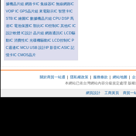
據機晶片組
網路卡IC
集線器IC
無線網路IC
VOIP IC
GPS晶片組
來電顯示IC
智慧卡IC
STB IC
繪圖IC
數據機晶片組
CPU
DSP
馬
達IC
電池保護IC
類比IC
IO控制IC
其他IC
IC
設計軟體
IC設計
晶片組
網路通訊IC
LCD驅
動IC
消費性IC
光碟機驅動IC
LCD控制IC
P
C週邊IC
MCU
USB
設計IP
影音IC
ASIC
記
憶卡IC
CMOS晶片
關於商貿一站通
|
隱私權政策
|
服務條款
|
網站地圖
|
企
本網站已依台灣網站內容分級規定處理 版權所有 
網頁設計
工商黃頁
商貿一