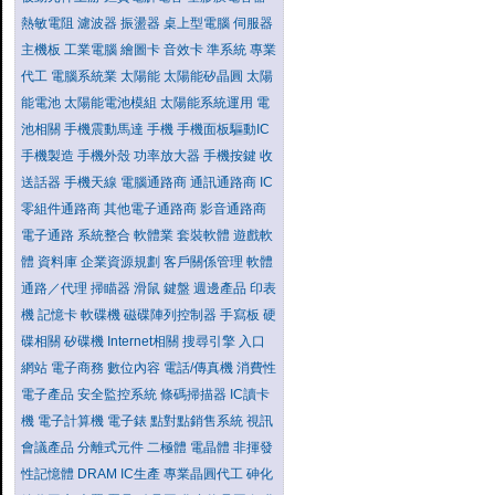
熱敏電阻
濾波器
振盪器
桌上型電腦
伺服器
主機板
工業電腦
繪圖卡
音效卡
準系統
專業
代工
電腦系統業
太陽能
太陽能矽晶圓
太陽
能電池
太陽能電池模組
太陽能系統運用
電
池相關
手機震動馬達
手機
手機面板驅動IC
手機製造
手機外殼
功率放大器
手機按鍵
收
送話器
手機天線
電腦通路商
通訊通路商
IC
零組件通路商
其他電子通路商
影音通路商
電子通路
系統整合
軟體業
套裝軟體
遊戲軟
體
資料庫
企業資源規劃
客戶關係管理
軟體
通路／代理
掃瞄器
滑鼠
鍵盤
週邊產品
印表
機
記憶卡
軟碟機
磁碟陣列控制器
手寫板
硬
碟相關
矽碟機
Internet相關
搜尋引擎
入口
網站
電子商務
數位內容
電話/傳真機
消費性
電子產品
安全監控系統
條碼掃描器
IC讀卡
機
電子計算機
電子錶
點對點銷售系統
視訊
會議產品
分離式元件
二極體
電晶體
非揮發
性記憶體
DRAM
IC生產
專業晶圓代工
砷化