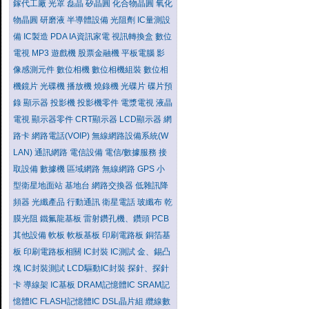
鎵代工廠
光罩
磊晶
矽晶圓
化合物晶圓
氧化
物晶圓
研磨液
半導體設備
光阻劑
IC量測設
備
IC製造
PDA
IA資訊家電
視訊轉換盒
數位
電視
MP3
遊戲機
股票金融機
平板電腦
影
像感測元件
數位相機
數位相機組裝
數位相
機鏡片
光碟機
播放機
燒錄機
光碟片
碟片預
錄
顯示器
投影機
投影機零件
電漿電視
液晶
電視
顯示器零件
CRT顯示器
LCD顯示器
網
路卡
網路電話(VOIP)
無線網路設備系統(W
LAN)
通訊網路
電信設備
電信/數據服務
接
取設備
數據機
區域網路
無線網路
GPS
小
型衛星地面站
基地台
網路交換器
低雜訊降
頻器
光纖產品
行動通訊
衛星電話
玻纖布
乾
膜光阻
鐵氟龍基板
雷射鑽孔機、鑽頭
PCB
其他設備
軟板
軟板基板
印刷電路板
銅箔基
板
印刷電路板相關
IC封裝
IC測試
金、錫凸
塊
IC封裝測試
LCD驅動IC封裝
探針、探針
卡
導線架
IC基板
DRAM記憶體IC
SRAM記
憶體IC
FLASH記憶體IC
DSL晶片組
纜線數