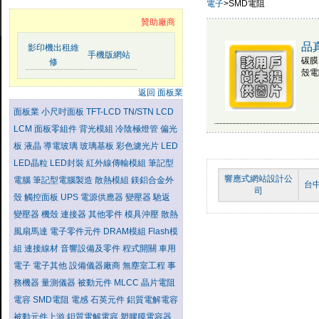
電子
>SMD電阻
贊助廠商
品
影印機出租維
手機版網站
碳膜
修
殼電
返回 面板業
面板業
小尺吋面板
TFT-LCD
TN/STN LCD
LCM
面板零組件
背光模組
冷陰極燈管
偏光
板
液晶
導電玻璃
玻璃基板
彩色濾光片
LED
LED晶粒
LED封裝
紅外線傳輸模組
筆記型
響應式網站設計公
電腦
筆記型電腦製造
散熱模組
鎂鋁合金外
台
司
殼
觸控面板
UPS
電源供應器
變壓器
馳返
變壓器
機殼
連接器
其他零件
模具沖壓
散熱
風扇馬達
電子零件元件
DRAM模組
Flash模
組
連接線材
音響設備及零件
程式開關
車用
電子
電子其他
設備儀器廠商
無塵室工程
事
務機器
量測儀器
被動元件
MLCC
晶片電阻
電容
SMD電阻
電感
石英元件
鋁質電解電容
被動元件上游
鉭質電解電容
塑膠膜電容器