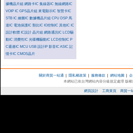
據機晶片組
網路卡IC
集線器IC
無線網路IC
VOIP IC
GPS晶片組
來電顯示IC
智慧卡IC
STB IC
繪圖IC
數據機晶片組
CPU
DSP
馬
達IC
電池保護IC
類比IC
IO控制IC
其他IC
IC
設計軟體
IC設計
晶片組
網路通訊IC
LCD驅
動IC
消費性IC
光碟機驅動IC
LCD控制IC
P
C週邊IC
MCU
USB
設計IP
影音IC
ASIC
記
憶卡IC
CMOS晶片
關於商貿一站通
|
隱私權政策
|
服務條款
|
網站地圖
|
企
本網站已依台灣網站內容分級規定處理 版權所有 
網頁設計
工商黃頁
商貿一