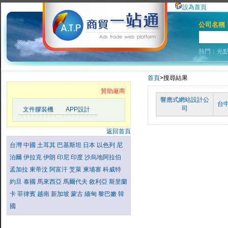
設為首頁
公司名稱
熱門：
光
首頁
>搜尋結果
贊助廠商
響應式網站設計公
台
司
文件膠裝機
APP設計
返回首頁
台灣
中國
土耳其
巴基斯坦
日本
以色列
尼
泊爾
伊拉克
伊朗
印尼
印度
沙烏地阿拉伯
孟加拉
東帝汶
阿富汗
芠萊
柬埔寨
科威特
約旦
泰國
馬來西亞
馬爾代夫
敘利亞
斯里蘭
卡
菲律賓
越南
新加坡
蒙古
緬甸
黎巴嫩
韓
國