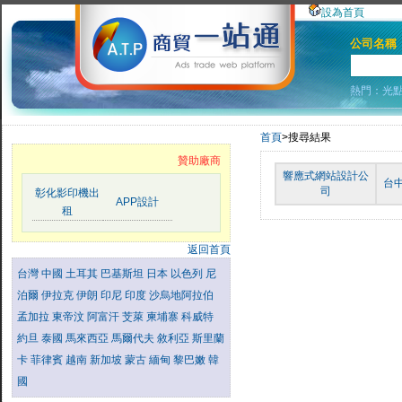
設為首頁
公司名稱
熱門：
光
首頁
>搜尋結果
贊助廠商
響應式網站設計公
台
司
彰化影印機出
APP設計
租
返回首頁
台灣
中國
土耳其
巴基斯坦
日本
以色列
尼
泊爾
伊拉克
伊朗
印尼
印度
沙烏地阿拉伯
孟加拉
東帝汶
阿富汗
芠萊
柬埔寨
科威特
約旦
泰國
馬來西亞
馬爾代夫
敘利亞
斯里蘭
卡
菲律賓
越南
新加坡
蒙古
緬甸
黎巴嫩
韓
國