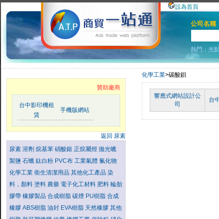
設為首頁
公司名稱
熱門：
光
化學工業
>碳酸鋇
贊助廠商
響應式網站設計公
台
司
台中影印機租
手機版網站
賃
返回 尿素
尿素
溶劑
烷基苯
硝酸銀
正烷屬烴
拋光蠟
製鹽
石蠟
鈦白粉
PVC布
工業氣體
氟化物
化學工業
衛生清潔用品
其他化工產品
染
料，顏料
塗料
農藥
電子化工材料
肥料
輪胎
膠帶
橡膠製品
合成樹脂
碳煙
PU樹脂
合成
橡膠
ABS樹脂
油封
EVA樹脂
天然橡膠
其他