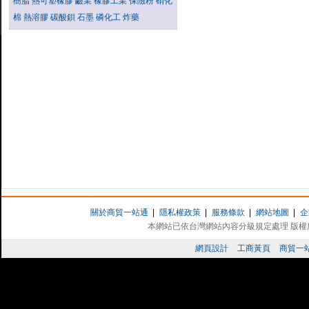
樹脂
熱可塑橡膠
鹼業
橡膠工業
保險粉
硝化
棉
熱溶膠
碳酸鋇
石墨
磷化工
炸藥
關於商貿一站通
|
隱私權政策
|
服務條款
|
網站地圖
|
企
本網站已依台灣網站內容分級規定處理 版權所有 
網頁設計
工商黃頁
商貿一