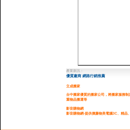
產業新訊：
優質廠商 網路行銷推薦
立成搬家
台中搬家優質的搬家公司，將搬家服務制
重物品搬運等
影音購物網
影音購物網-提供價廉物美電腦3C、精品
台灣優質當舖推薦
提供合法當舖查詢，票貼,現金週轉,汽車借款