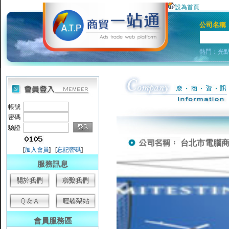
設為首頁
公司名稱
熱門：
光
帳號
密碼
驗證
台北市電腦
[
加入會員
] [
忘記密碼
]
服務訊息
會員服務區