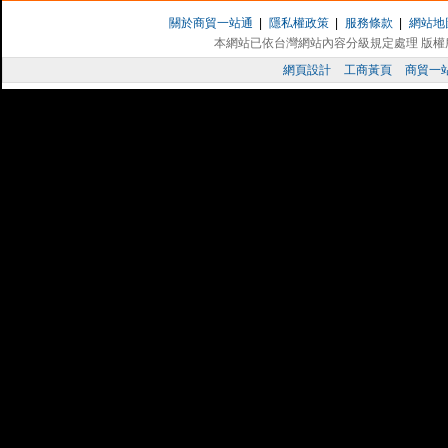
企業貸款,民間週轉,台北當舖,台中當舖,
關於商貿一站通
|
隱私權政策
|
服務條款
|
網站地
台灣多Ｅ網
本網站已依台灣網站內容分級規定處理 版權所有 
工商黃頁廣告,網站登錄,網站廣告,歡迎工具
網頁設計
工商黃頁
商貿一
品機械,中小企業,公司行號免費登錄公司資
WTTV 電視台
網路電視台,提供地方美食,親子旅遊,保
台灣店家聯盟網
結合台灣特色好店，集合力量全力協助店
好家庭毛巾
台灣毛巾的專家,提供特色造型毛巾贈品,專
贈品,毛巾禮品,毛巾禮盒,毛巾OEM.
好站推薦：
台灣大陸工商黃頁
彰化影印機出租 台中影印機出租 彰化影