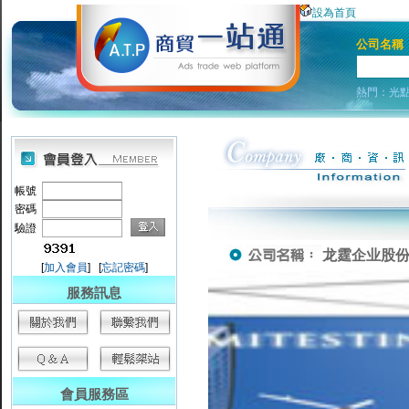
設為首頁
公司名稱
熱門：
光
帳號
密碼
驗證
龙霆企业股
[
加入會員
] [
忘記密碼
]
服務訊息
會員服務區