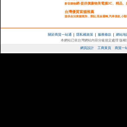
網-提供價廉物美電腦3C、精品、
影音購物
台灣優質當舖推薦
提供合法當舖查詢，票貼,現金週轉,汽車借款,小額
企業貸款,民間週轉,台北當舖,
台中當舖
,公司週轉
台灣多Ｅ網
工商黃頁廣告,網站登錄,網站廣告,歡迎工具機,
加
關於商貿一站通
|
隱私權政策
|
服務條款
|
網站地
品機械,中小企業,公司行號免費登錄公司資訊,加強
本網站已依台灣網站內容分級規定處理 版權所有 
網頁設計
工商黃頁
商貿一
WTTV 電視台
網路電視台,提供地方美食,親子旅遊,保健養生,
台灣店家聯盟網
結合台灣特色好店，集合力量全力協助店家做好網
好家庭毛巾
台灣毛巾
的專家,提供
特色造型毛巾
贈品,專業在地
巾OEM.
好站推薦：
婚友社
龍霆企業
新峰盈機械
保
正記當舖