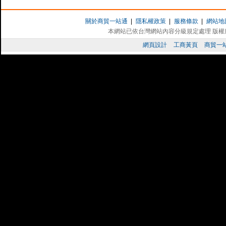
台灣多Ｅ網
工商黃頁廣告,網站登錄,網站廣告,歡迎工具機,
加
品機械,中小企業,公司行號免費登錄公司資訊,加強
關於商貿一站通
|
隱私權政策
|
服務條款
|
網站地
本網站已依台灣網站內容分級規定處理 版權所有 
WTTV 電視台
網頁設計
工商黃頁
商貿一
網路電視台,提供地方美食,親子旅遊,保健養生,
台灣店家聯盟網
結合台灣特色好店，集合力量全力協助店家做好網
好家庭毛巾
台灣毛巾
的專家,提供
特色造型毛巾
贈品,專業在地
巾OEM.
好站推薦：
婚友社
龍霆企業
新峰盈機械
保
正記當舖
台灣大陸工商黃頁