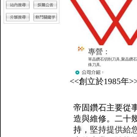
專營：
單晶鑽石切削刀具,聚晶鑽石
殊刀具,
<<
創立於
1985
年
>
帝固鑽石主要從
造與維修。二十
持，
堅持提供給