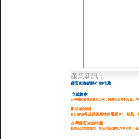
產業新訊：
優質廠商網路行銷推薦
立成搬家
台中搬家優質的搬家公司，將搬家服務制度化、專
影音購物網
網-提供價廉物美電腦3C、精品、
影音購物
台灣優質當舖推薦
提供合法當舖查詢，票貼,現金週轉,汽車借款,小額
企業貸款,民間週轉,台北當舖,
台中當舖
,公司週轉