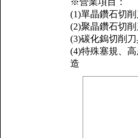
※營業項目：
(1)單晶鑽石
(2)聚晶鑽石
(3)碳化鎢切削
(4)特殊塞規
造