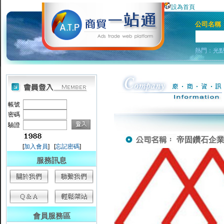
設為首頁
公司名稱
熱門：
光
帳號
密碼
驗證
帝固鑽石企業有限公
[
加入會員
] [
忘記密碼
]
服務訊息
會員服務區