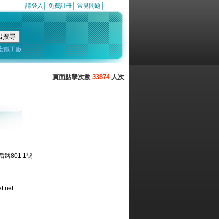
請登入
│
免費註冊
│
常見問題
│
宏鐵工廠
33874
路801-1號
t.net