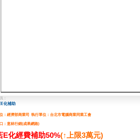
訊：
店E化補助
位：經濟部商業司 執行單位：台北市電腦商業同業工會
口：意林行銷(成果網路)
店E化經費補助50%
(↑上限3萬元)