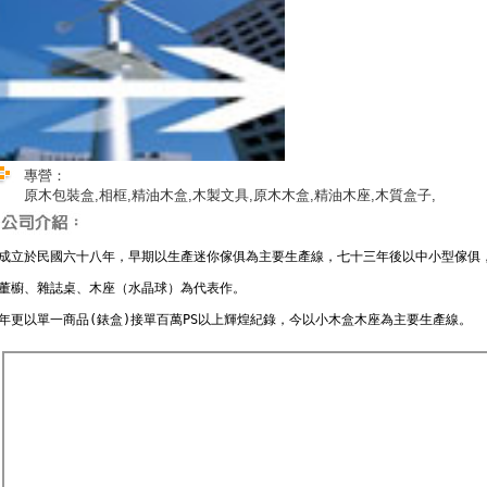
專營：
原木包裝盒,相框,精油木盒,木製文具,原木木盒,精油木座,木質盒子,
成立於民國六十八年，早期以生產迷你傢俱為主要生產線，七十三年後以中小型傢俱
董櫥、雜誌桌、木座（水晶球）為代表作。
年更以單一商品(錶盒)接單百萬PS以上輝煌紀錄，今以小木盒木座為主要生產線。