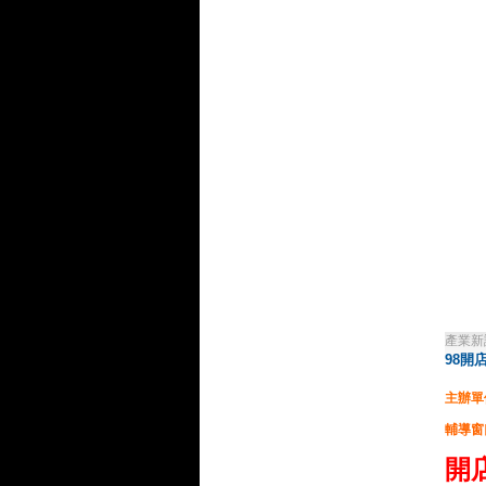
產業新
98開
主辦單
輔導窗
開