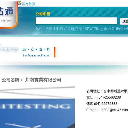
設為首頁
公司名稱
熱門：
光點
1
明通
柏拉斯
江海
1SBW-EIN
忠永
公司
鉅銅
金
井南實業有限公司
公司地址：台中縣后里鄉甲后
電話： (04)-25563238
傳真 (04)-25575338
E-mail： tn308@ms46.hine