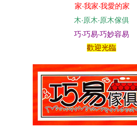
家‧我家‧我愛的家
木‧原木‧原木傢俱
巧‧巧易‧巧妙容易
歡迎光臨