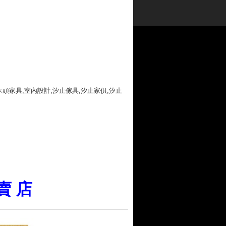
木頭家具,室內設計,汐止傢具,汐止家俱,汐止
 賣 店