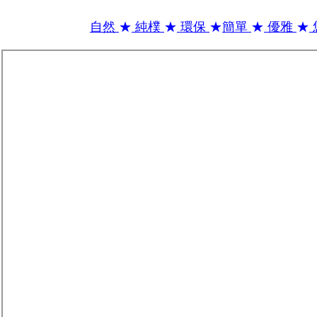
自然
★
純樸
★
環保
★
簡單
★
優雅
★