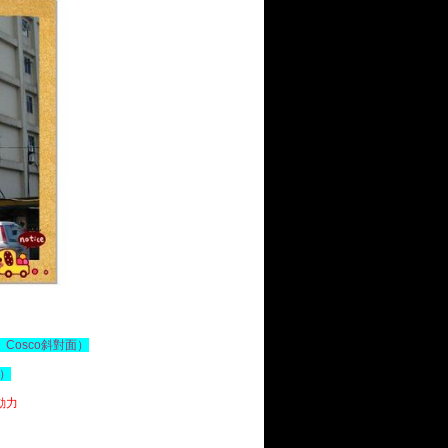
Cosco斜對面）
休）
動力