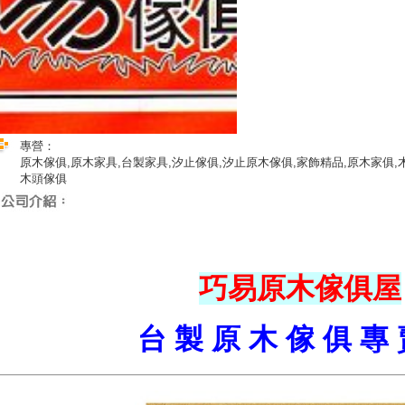
專營：
原木傢俱,原木家具,台製家具,汐止傢俱,汐止原木傢俱,家飾精品,原木家俱,
木頭傢俱
巧易原木傢俱屋
台 製 原 木 傢 俱 專