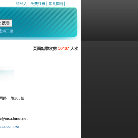
請登入
│
免費註冊
│
常見問題
│
宏鐵工廠
50407
同路一段263號
5@msa.hinet.net
eas.com.tw/