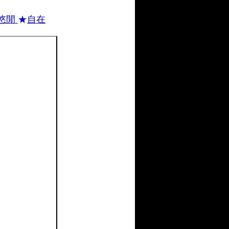
悠閒
★
自在