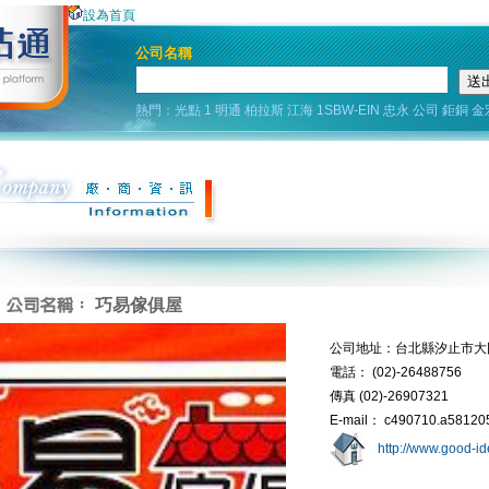
設為首頁
公司名稱
熱門：
光點
1
明通
柏拉斯
江海
1SBW-EIN
忠永
公司
鉅銅
金
巧易傢俱屋
公司地址：台北縣汐止市大
電話： (02)-26488756
傳真 (02)-26907321
E-mail： c490710.a58120
http://www.good-id