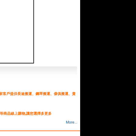
搬家客戶提供長途搬運、鋼琴搬運、傢俱搬運、貴
.等商品線上購物,讓您選擇多更多
More...
車借款,
服務