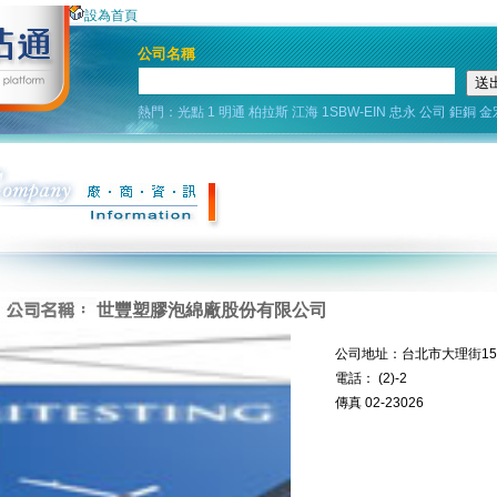
設為首頁
公司名稱
熱門：
光點
1
明通
柏拉斯
江海
1SBW-EIN
忠永
公司
鉅銅
金
世豐塑膠泡綿廠股份有限公司
公司地址：台北市大理街15
電話： (2)-2
傳真 02-23026