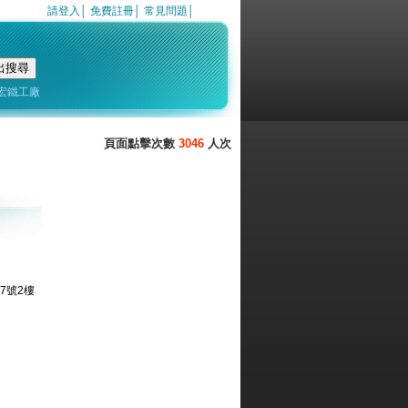
請登入
│
免費註冊
│
常見問題
│
宏鐵工廠
3046
7號2樓