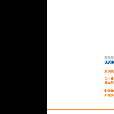
產業新
優質廠
立成搬
台中搬
重物品
影音購
影音購
台灣優
提供合
企業貸