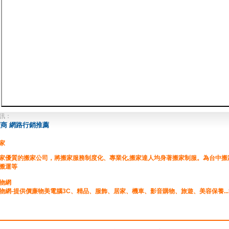
訊：
商 網路行銷推薦
家
家優質的搬家公司，將搬家服務制度化、專業化,搬家達人均身著搬家制服。為台中
搬運等
物網
物網-提供價廉物美電腦3C、精品、服飾、居家、機車、影音購物、旅遊、美容保養..
質當舖推薦
法當舖查詢，票貼,現金週轉,汽車借款,小額信貸,支客票貼現,房屋二胎,周轉,典當,汽機
款,民間週轉,台北當舖,台中當舖,公司週轉,企業融資,工廠融資,工商融資,當舖廣告刊登