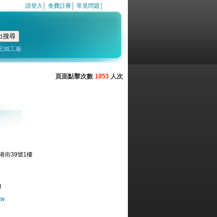
請登入
│
免費註冊
│
常見問題
│
宏鐵工廠
1853
街39號1樓
t
tw