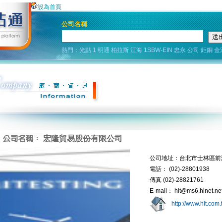
設為首頁
公司名稱
熱門：
光點
1
明通
柏拉斯
江海
1SBW-EIN
忠永
公司
鉅銅
金
宏隆貿易股份有限公司
公司地址：台北市士林區前港
電話： (02)-28801938
傳真 (02)-28821761
E-mail： hlt@ms6.hinet.ne
http://www.hlt.com.