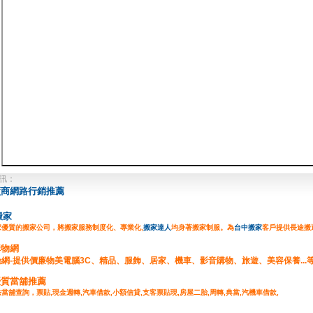
訊：
廠商網路行銷推薦
搬家
家優質的搬家公司，將搬家服務制度化、專業化,
搬家達人
均身著搬家制服。為
台中搬家
客戶提供長途搬
購物網
網-提供價廉物美電腦3C、精品、服飾、居家、機車、影音購物、旅遊、美容保養...
物
優質當舖推薦
當舖查詢，票貼,現金週轉,汽車借款,小額信貸,
支客票貼現
,房屋二胎,周轉,典當,汽機車借款,
,民間週轉,台北當舖,
台中當舖
,公司週轉,企業融資,工廠融資,工商融資,當舖廣告刊登服務