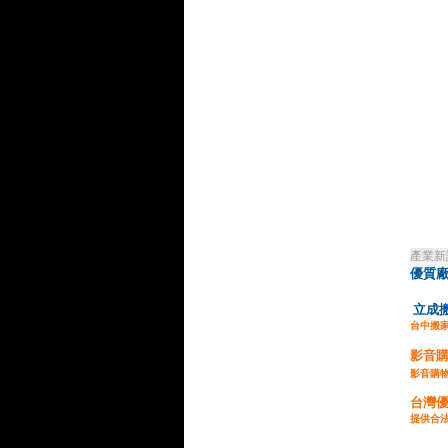
產業新
優質
立成
台中搬
影音
影音購
台灣
提供合法
企業貸款