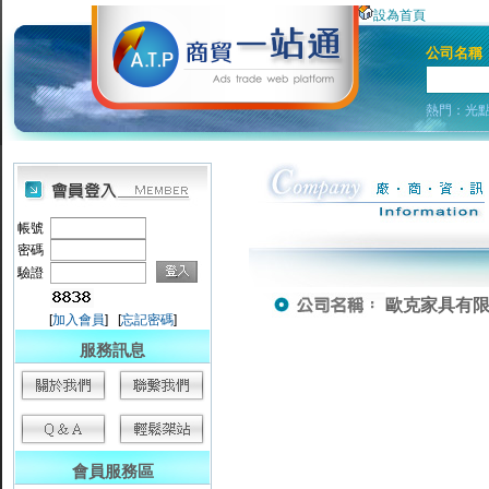
設為首頁
公司名稱
熱門：
光
帳號
密碼
驗證
歐克家具有
[
加入會員
] [
忘記密碼
]
服務訊息
會員服務區