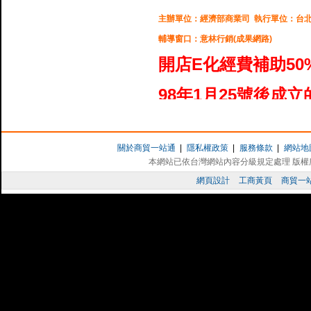
主辦單位：經濟部商業司 執行單位：台
輔導窗口：意林行銷(成果網路)
開店E化經費補助50
98年1月25號後成
於( 1 ) 98年度新開店，並( 2 )聘
請。
關於商貿一站通
|
隱私權政策
|
服務條款
|
網站地
及導入總經費6萬元
本網站已依台灣網站內容分級規定處理 版權所有 
網頁設計
工商黃頁
商貿一
補助項目：資訊服務
導入訓練