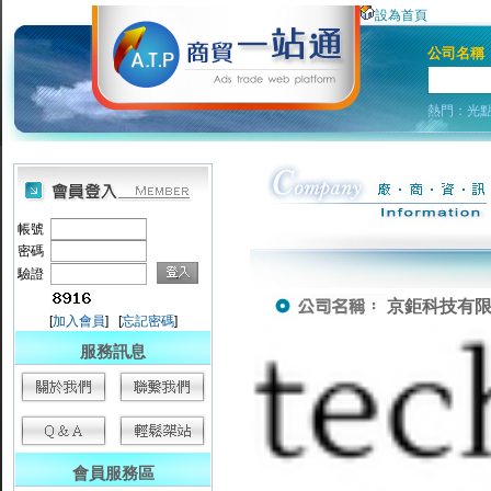
設為首頁
公司名稱
熱門：
光
帳號
密碼
驗證
京鉅科技有限公司-
[
加入會員
] [
忘記密碼
]
服務訊息
會員服務區