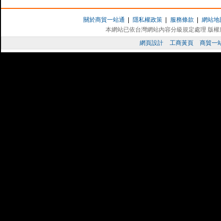
於( 1 ) 98年度新開店，並( 2 )聘
請。
關於商貿一站通
|
隱私權政策
|
服務條款
|
網站地
及導入總經費6萬元
本網站已依台灣網站內容分級規定處理 版權所有 
網頁設計
工商黃頁
商貿一
補助項目：資訊服務
導入訓練