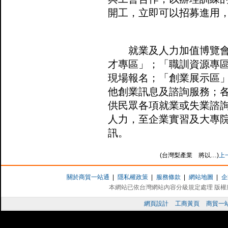
開工，立即可以招募進用
就業及人力加值博覽會有
才專區」；「職訓資源專
現場報名；「
創業
展示區
他創業訊息及諮詢服務；
供民眾各項就業或失業諮
人力，至企業實習及大專
訊。
(台灣梨產業 將以…)
上
關於商貿一站通
|
隱私權政策
|
服務條款
|
網站地圖
|
企
本網站已依台灣網站內容分級規定處理 版權所有 
網頁設計
工商黃頁
商貿一