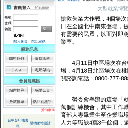
大型就業博覽
帳號
搶救
失業
大作戰，4個場次
密碼
日在全國北中南東登場，提
驗證
有需要的民眾，以面對即
業率。
[
加入會員
] [
忘記密碼
]
服務訊息
4月11日中區場次在台
場；4月18日北區場次在
關諮詢電話：0800-777-8
會員服務區
勞委會舉辦的這場「就業及
萬個訓練機會，其中工作
贊助廠商
育部
大專畢業生至企業職
台中影印機出
人力等職缺4萬3千餘個，
購物網站設計
租