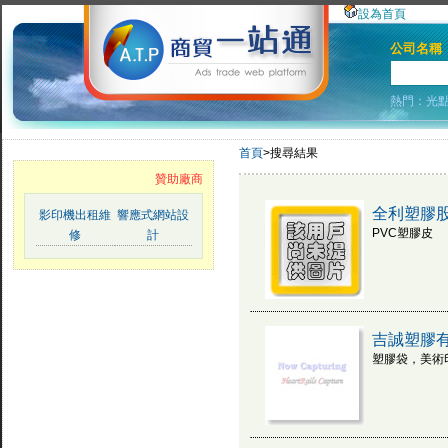
設為首頁
公司名稱
熱門：
光
首頁
>搜尋結果
贊助廠商
全利塑膠
影印機出租維
響應式網站設
PVC塑膠皮
修
計
吉誠塑膠
塑膠袋，美術