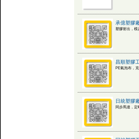
承億塑膠
塑膠射出，模
昌順塑膠
PE氣泡布，
日統塑膠
同步馬達，定