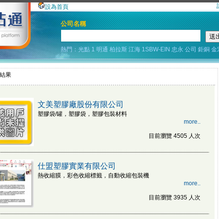
設為首頁
公司名稱
熱門：
光點
1
明通
柏拉斯
江海
1SBW-EIN
忠永
公司
鉅銅
金
尋結果
文美塑膠廠股份有限公司
塑膠袋/罐，塑膠袋，塑膠包裝材料
more..
目前瀏覽 4505 人次
仕盟塑膠實業有限公司
熱收縮膜，彩色收縮標籤，自動收縮包裝機
more..
目前瀏覽 3935 人次