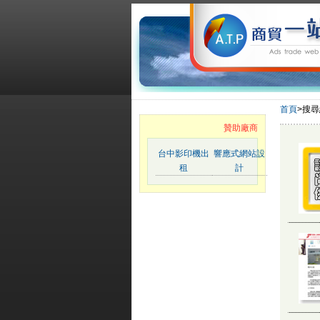
首頁
>搜
贊助廠商
台中影印機出
響應式網站設
租
計