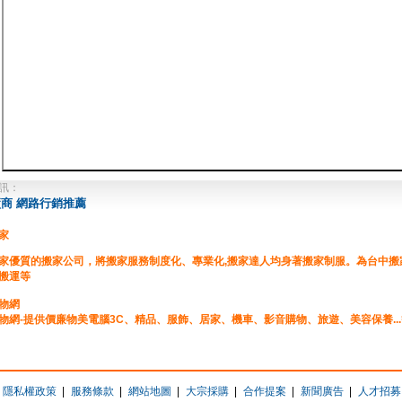
訊：
商 網路行銷推薦
家
家優質的搬家公司，將搬家服務制度化、專業化,搬家達人均身著搬家制服。為台中
搬運等
物網
物網-提供價廉物美電腦3C、精品、服飾、居家、機車、影音購物、旅遊、美容保養..
質當舖推薦
法當舖查詢，票貼,現金週轉,汽車借款,小額信貸,支客票貼現,房屋二胎,周轉,典當,汽機
款,民間週轉,台北當舖,台中當舖,公司週轉,企業融資,工廠融資,工商融資,當舖廣告刊登
隱私權政策
|
服務條款
|
網站地圖
|
大宗採購
|
合作提案
|
新聞廣告
|
人才招募