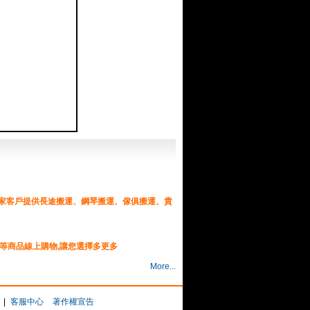
搬家客戶提供長途搬運、鋼琴搬運、傢俱搬運、貴
.等商品線上購物,讓您選擇多更多
More...
車借款,
服務
|
客服中心
著作權宣告