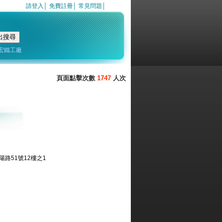
請登入
│
免費註冊
│
常見問題
│
宏鐵工廠
1747
路51號12樓之1