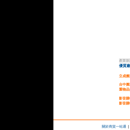
產業新
優質廠
立成搬
台中搬
重物品
影音購
影音購
台灣優
提供合
企業貸
關於商貿一站通
|