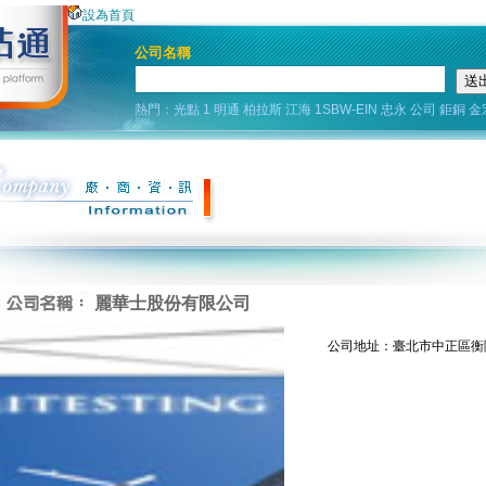
設為首頁
公司名稱
熱門：
光點
1
明通
柏拉斯
江海
1SBW-EIN
忠永
公司
鉅銅
金
麗華士股份有限公司
公司地址：臺北市中正區衡陽